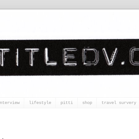
nterview
lifestyle
pitti
shop
travel survery