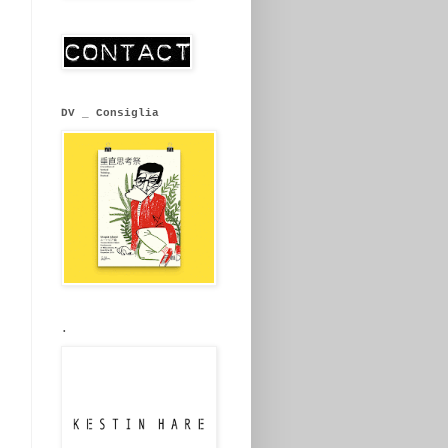
DV _ Consiglia
.