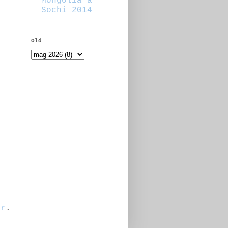
Mongolia a
Sochi 2014
Old _
er
.