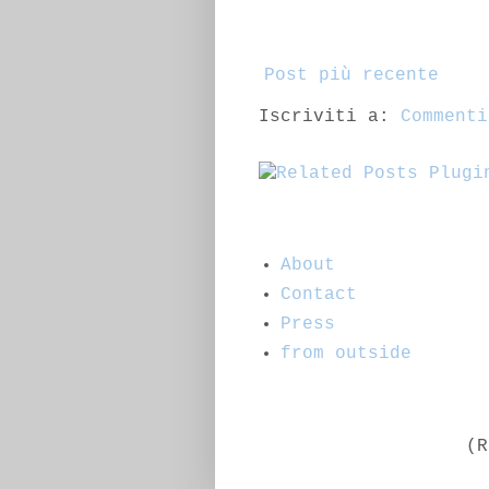
Post più recente
Iscriviti a:
Commenti
About
Contact
Press
from outside
(R