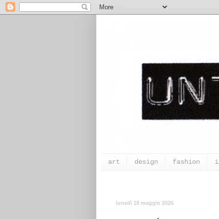
art
design
fashion
i
lunedì 18 maggio 2026