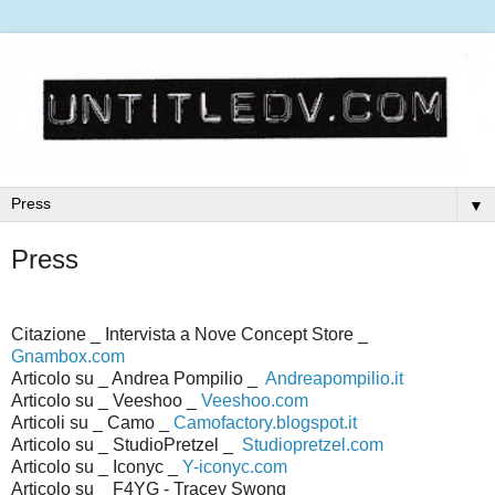
▼
Press
Citazione _ Intervista a Nove Concept Store _
Gnambox.com
Articolo su _ Andrea Pompilio _
Andreapompilio.it
Articolo su _ Veeshoo _
Veeshoo.com
Articoli su _ Camo _
Camofactory.blogspot.it
Articolo su _ StudioPretzel _
Studiopretzel.com
Articolo su _ Iconyc _
Y-iconyc.com
Articolo su _ F4YG - Tracey Swong _