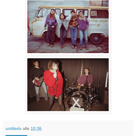
untitledv
alle
10:36