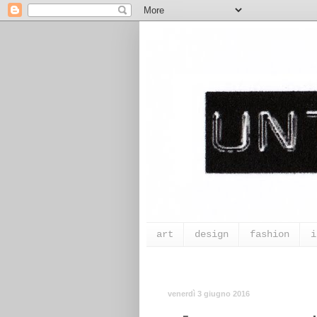
art
design
fashion
i
venerdì 3 giugno 2016