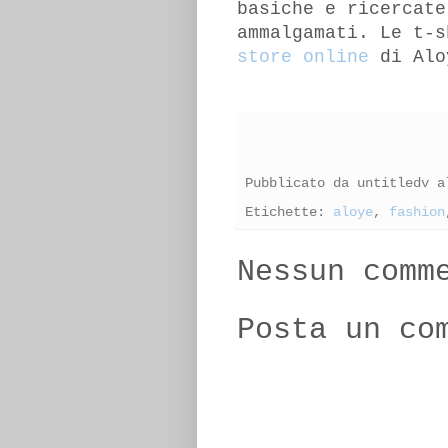
basiche e ricercate
ammalgamati. Le t-s
store online
di Alo
Pubblicato da
untitledv
a
Etichette:
aloye
,
fashion
Nessun comm
Posta un co