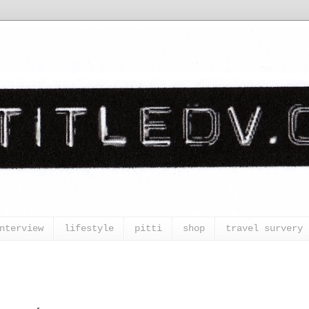
nterview
lifestyle
pitti
shop
travel survery