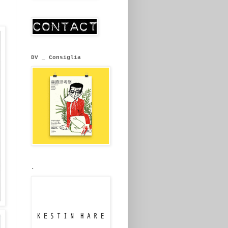
DV _ Consiglia
.