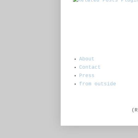
About
Contact
Press
from outside
(R