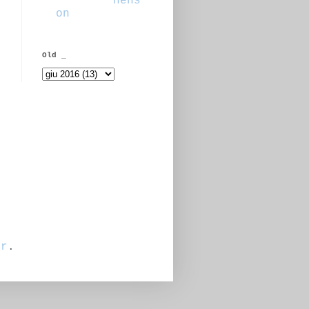
hens
on
Old _
er
.