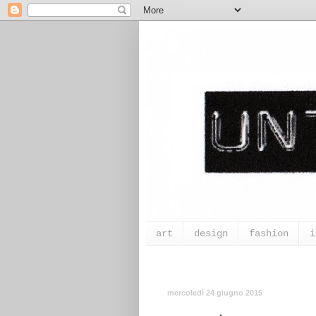
art
design
fashion
i
mercoledì 24 giugno 2015