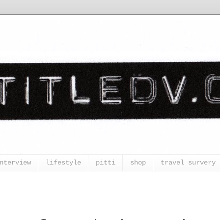
nterview
lifestyle
pitti
shop
travel survery