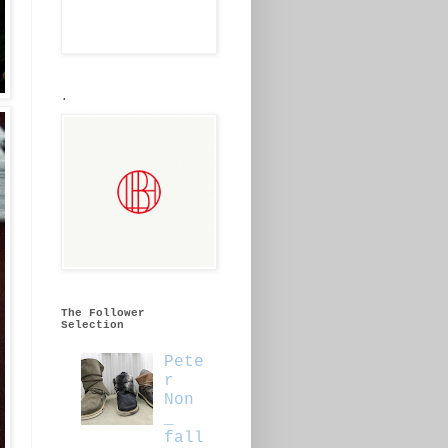
.
The Follower
Selection
Pete
r
Non
_
fall