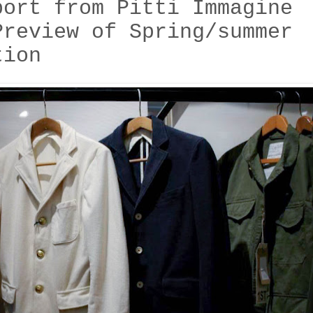
port from Pitti Immagine
Preview of Spring/summer
tion