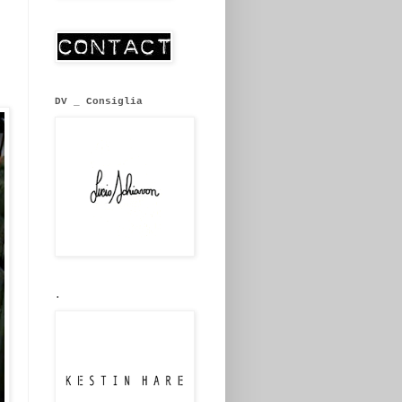
DV _ Consiglia
.