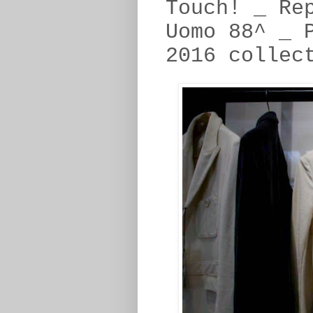
Touch! _ Re
Uomo 88^ _ 
2016 collec