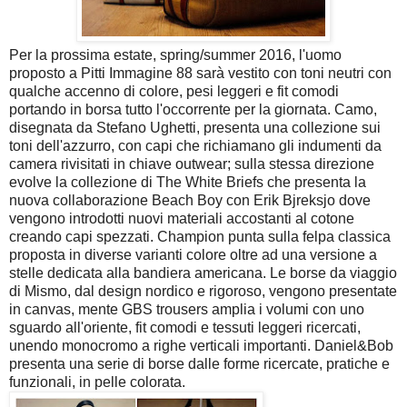
Per la prossima estate, spring/summer 2016, l'uomo
proposto a Pitti Immagine 88 sarà vestito con toni neutri con
qualche accenno di colore, pesi leggeri e fit comodi
portando in borsa tutto l'occorrente per la giornata. Camo,
disegnata da Stefano Ughetti, presenta una collezione sui
toni dell'azzurro, con capi che richiamano gli indumenti da
camera rivisitati in chiave outwear; sulla stessa direzione
evolve la collezione di The White Briefs che presenta la
nuova collaborazione Beach Boy con Erik Bjreksjo dove
vengono introdotti nuovi materiali accostanti al cotone
creando capi spezzati. Champion punta sulla felpa classica
proposta in diverse varianti colore oltre ad una versione a
stelle dedicata alla bandiera americana. Le borse da viaggio
di Mismo, dal design nordico e rigoroso, vengono presentate
in canvas, mente GBS trousers amplia i volumi con uno
sguardo all'oriente, fit comodi e tessuti leggeri ricercati,
unendo monocromo a righe verticali importanti. Daniel&Bob
presenta una serie di borse dalle forme ricercate, pratiche e
funzionali, in pelle colorata.