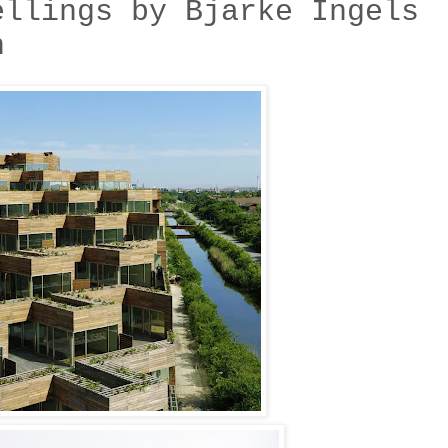
ellings by Bjarke Ingels
n