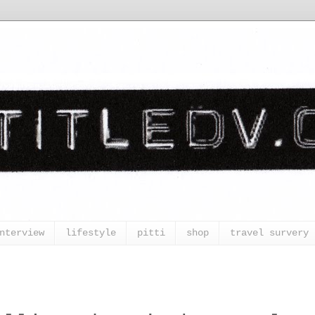
nterview
lifestyle
pitti
shop
travel survery