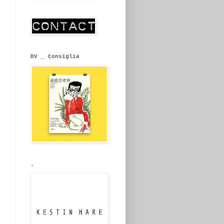
DV _ Consiglia
.