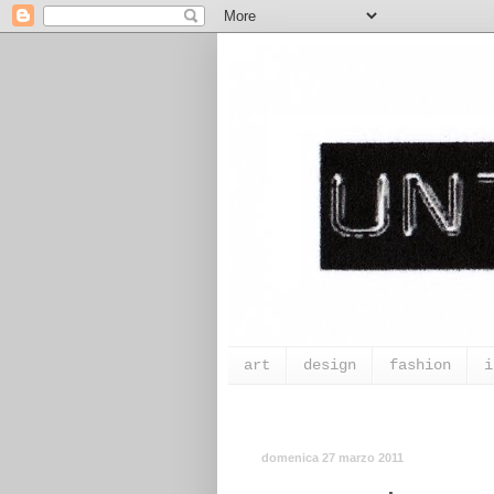
art
design
fashion
i
domenica 27 marzo 2011