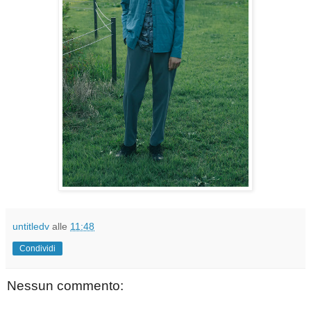
untitledv
alle
11:48
Condividi
Nessun commento: