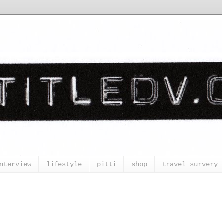
nterview
lifestyle
pitti
shop
travel survery