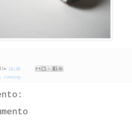
lle
15:38
,
running
ento:
mmento