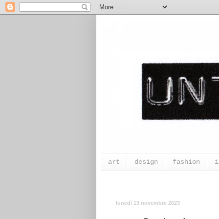
art
design
fashion
i
lunedì 13 novembre 2023