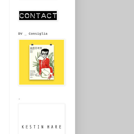
DV _ Consiglia
.