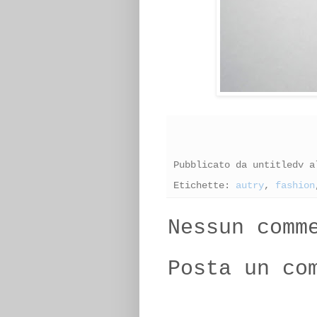
Pubblicato da
untitledv
a
Etichette:
autry
,
fashion
Nessun comm
Posta un co