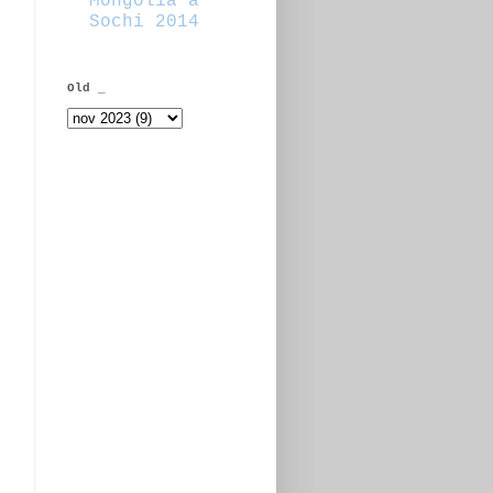
Mongolia a
Sochi 2014
Old _