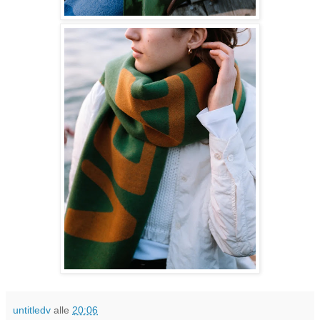
untitledv
alle
20:06