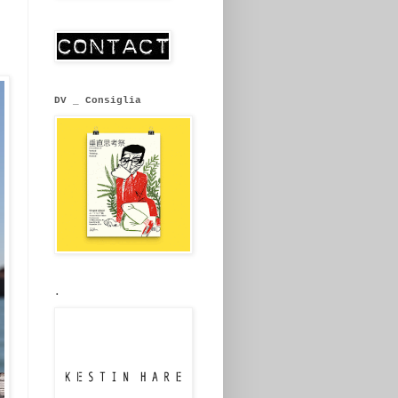
DV _ Consiglia
.