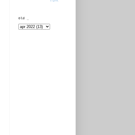
TDR
Old _
e