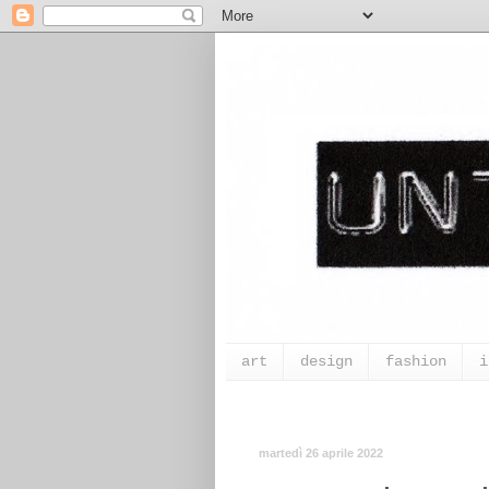
art
design
fashion
i
martedì 26 aprile 2022