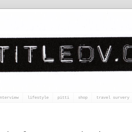
nterview
lifestyle
pitti
shop
travel survery