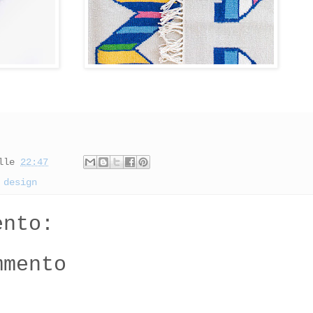
lle
22:47
,
design
ento:
mmento