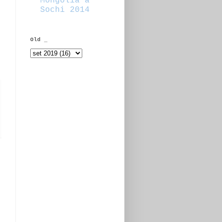
Mongolia a
Sochi 2014
Old _