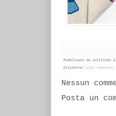
Pubblicato da
untitledv
a
Etichette:
andy rementer
Nessun comm
Posta un co