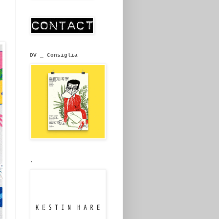
DV _ Consiglia
.