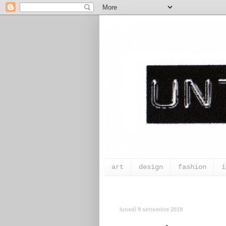
art
design
fashion
i
lunedì 9 settembre 2019