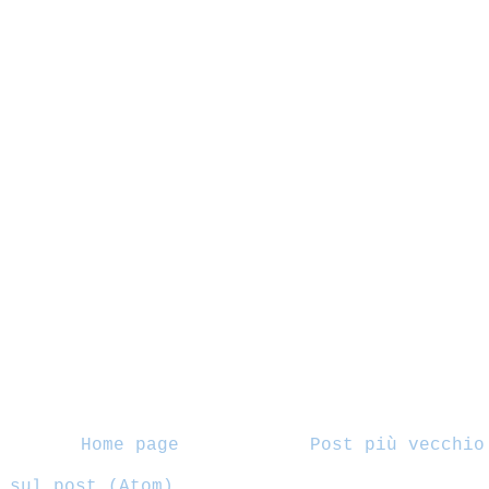
Home page
Post più vecchio
 sul post (Atom)