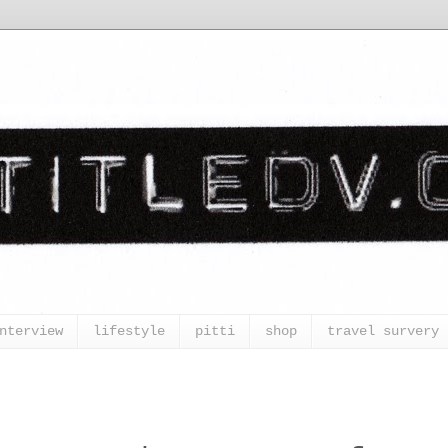
nterview
lifestyle
pitti
shop
travel survery