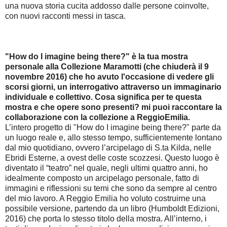
una nuova storia cucita addosso dalle persone coinvolte,
con nuovi racconti messi in tasca.
"How do I imagine being there?" è la tua mostra
personale alla Collezione Maramotti (che chiuderà il 9
novembre 2016) che ho avuto l'occasione di vedere gli
scorsi giorni, un interrogativo attraverso un immaginario
individuale e collettivo. Cosa significa per te questa
mostra e che opere sono presenti? mi puoi raccontare la
collaborazione con la collezione a ReggioEmilia.
L’intero progetto di "How do I imagine being there?" parte da
un luogo reale e, allo stesso tempo, sufficientemente lontano
dal mio quotidiano, ovvero l’arcipelago di S.ta Kilda, nelle
Ebridi Esterne, a ovest delle coste scozzesi. Questo luogo è
diventato il “teatro” nel quale, negli ultimi quattro anni, ho
idealmente composto un arcipelago personale, fatto di
immagini e riflessioni su temi che sono da sempre al centro
del mio lavoro. A Reggio Emilia ho voluto costruirne una
possibile versione, partendo da un libro (Humboldt Edizioni,
2016) che porta lo stesso titolo della mostra. All’interno, i