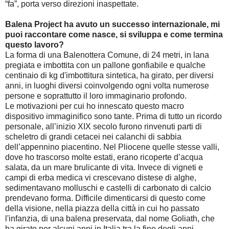
“fa”, porta verso direzioni inaspettate.
Balena Project ha avuto un successo internazionale, mi
puoi raccontare come nasce, si sviluppa e come termina
questo lavoro?
La forma di una Balenottera Comune, di 24 metri, in lana
pregiata e imbottita con un pallone gonfiabile e qualche
centinaio di kg d'imbottitura sintetica, ha girato, per diversi
anni, in luoghi diversi coinvolgendo ogni volta numerose
persone e soprattutto il loro immaginario profondo.
Le motivazioni per cui ho innescato questo macro
dispositivo immaginifico sono tante. Prima di tutto un ricordo
personale, all’inizio XIX secolo furono rinvenuti parti di
scheletro di grandi cetacei nei calanchi di sabbia
dell’appennino piacentino. Nel Pliocene quelle stesse valli,
dove ho trascorso molte estati, erano ricoperte d’acqua
salata, da un mare brulicante di vita. Invece di vigneti e
campi di erba medica vi crescevano distese di alghe,
sedimentavano molluschi e castelli di carbonato di calcio
prendevano forma. Difficile dimenticarsi di questo come
della visione, nella piazza della città in cui ho passato
l'infanzia, di una balena preservata, dal nome Goliath, che
ha girato per alcuni anni in Italia tra la fine degli anni