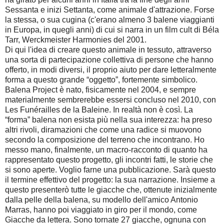
Sessanta e inizi Settanta, come animale d'attrazione. Forse
la stessa, o sua cugina (c'erano almeno 3 balene viaggianti
in Europa, in quegli anni) di cui si narra in un film cult di Béla
Tarr, Werckmeister Harmonies del 2001.
Di qui l'idea di creare questo animale in tessuto, attraverso
una sorta di partecipazione collettiva di persone che hanno
offerto, in modi diversi, il proprio aiuto per dare letteralmente
forma a questo grande “oggetto”, fortemente simbolico.
Balena Project è nato, fisicamente nel 2004, e sempre
materialmente sembrerebbe essersi concluso nel 2010, con
Les Funérailles de la Baleine. In realtà non è così. La
“forma” balena non esista più nella sua interezza: ha preso
altri rivoli, diramazioni che come una radice si muovono
secondo la composizione del terreno che incontrano. Ho
messo mano, finalmente, un macro-racconto di quanto ha
rappresentato questo progetto, gli incontri fatti, le storie che
si sono aperte. Voglio farne una pubblicazione. Sarà questo
il termine effettivo del progetto: la sua narrazione. Insieme a
questo presenterò tutte le giacche che, ottenute inizialmente
dalla pelle della balena, su modello dell'amico Antonio
Marras, hanno poi viaggiato in giro per il mondo, come
Giacche da lettera. Sono tornate 27 giacche, ognuna con