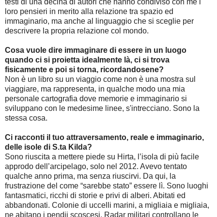
testi di una decina di autori che hanno condiviso con me i
loro pensieri in merito alla relazione tra spazio ed
immaginario, ma anche al linguaggio che si sceglie per
descrivere la propria relazione col mondo.
Cosa vuole dire immaginare di essere in un luogo
quando ci si proietta idealmente là, ci si trova
fisicamente e poi si torna, ricordandosene?
Non è un libro su un viaggio come non è una mostra sul
viaggiare, ma rappresenta, in qualche modo una mia
personale cartografia dove memorie e immaginario si
sviluppano con le medesime linee, s'intrecciano. Sono la
stessa cosa.
Ci racconti il tuo attraversamento, reale e immaginario,
delle isole di S.ta Kilda?
Sono riuscita a mettere piede su Hirta, l’isola di più facile
approdo dell’arcipelago, solo nel 2012. Avevo tentato
qualche anno prima, ma senza riuscirvi. Da qui, la
frustrazione del come “sarebbe stato” essere lì. Sono luoghi
fantasmatici, ricchi di storie e privi di alberi. Abitati ed
abbandonati. Colonie di uccelli marini, a migliaia e migliaia,
ne abitano i pendii scoscesi. Radar militari controllano le