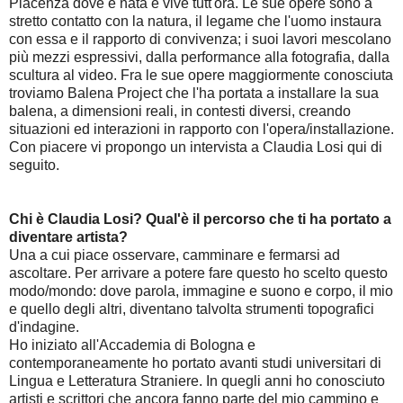
Piacenza dove è nata e vive tutt'ora. Le sue opere sono a
stretto contatto con la natura, il legame che l'uomo instaura
con essa e il rapporto di convivenza; i suoi lavori mescolano
più mezzi espressivi, dalla performance alla fotografia, dalla
scultura al video. Fra le sue opere maggiormente conosciuta
troviamo Balena Project che l'ha portata a installare la sua
balena, a dimensioni reali, in contesti diversi, creando
situazioni ed interazioni in rapporto con l'opera/installazione.
Con piacere vi propongo un intervista a Claudia Losi qui di
seguito.
Chi è Claudia Losi? Qual'è il percorso che ti ha portato a
diventare artista?
Una a cui piace osservare, camminare e fermarsi ad
ascoltare. Per arrivare a potere fare questo ho scelto questo
modo/mondo: dove parola, immagine e suono e corpo, il mio
e quello degli altri, diventano talvolta strumenti topografici
d'indagine.
Ho iniziato all'Accademia di Bologna e
contemporaneamente ho portato avanti studi universitari di
Lingua e Letteratura Straniere. In quegli anni ho conosciuto
artisti e scrittori che ancora fanno parte del mio cammino e