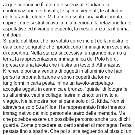
acque oceaniche lì attorno e scienziati studiano la
conformazione dei basalti, le specie vegetali, le abitudini
delle grandi colonie. Mi ha interessato, una volta tornata,
capire come si stratificava la mia memoria, la relazione tra le
aspettative ed il viaggio esperito, la mescolanza tra il prima
e il dopo.
Si parte dal libro, che ho voluto come incipit della mostra, e
da alcune serigrafie che riproducono l’immagine in seconda
di copertina. Nella stanza successiva, un grande ricamo a
terra, la rappresentazione immaginifica del Polo Nord,
ripresa da una tavola che illustra un testo di Athanasius
Kircher, e poi una ventina di oggetti in alluminio che han
perso la propria funzione e sono ricoperti da forme
fungiformi in carta pesta. Infine un tavolo-arcipelago
accoglie oggetti in ceramica e bronzo, “quinte” di fotografie
su alluminio, vetri e collage, lastre in zinco: un invito al
viaggio. Nella mostra non si parla solo di St Kilda. Non si
attraversa solo S.ta Kilda. Ha rappresentato l'mio innesco
immaginativo del mio personale teatro della memoria. Ma
che potrebbe essere un possibile percorso anche tuo, di chi
guarda. Come procedere su certi sentieri di montagna: l'erba
pestata fino a sparire. Che poi si stia seguendo al pista di un