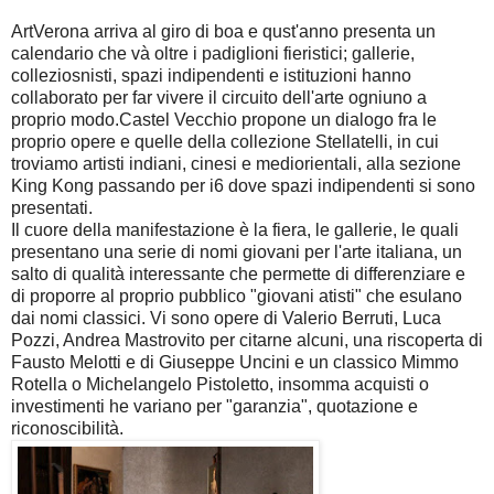
ArtVerona arriva al giro di boa e qust'anno presenta un
calendario che và oltre i padiglioni fieristici; gallerie,
colleziosnisti, spazi indipendenti e istituzioni hanno
collaborato per far vivere il circuito dell'arte ogniuno a
proprio modo.Castel Vecchio propone un dialogo fra le
proprio opere e quelle della collezione Stellatelli, in cui
troviamo artisti indiani, cinesi e mediorientali, alla sezione
King Kong passando per i6 dove spazi indipendenti si sono
presentati.
Il cuore della manifestazione è la fiera, le gallerie, le quali
presentano una serie di nomi giovani per l'arte italiana, un
salto di qualità interessante che permette di differenziare e
di proporre al proprio pubblico "giovani atisti" che esulano
dai nomi classici. Vi sono opere di Valerio Berruti, Luca
Pozzi, Andrea Mastrovito per citarne alcuni, una riscoperta di
Fausto Melotti e di Giuseppe Uncini e un classico Mimmo
Rotella o Michelangelo Pistoletto, insomma acquisti o
investimenti he variano per "garanzia", quotazione e
riconoscibilità.