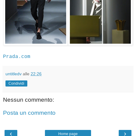
Prada.com
untitledv
alle
22:26
Condividi
Nessun commento:
Posta un commento
‹
›
Home page