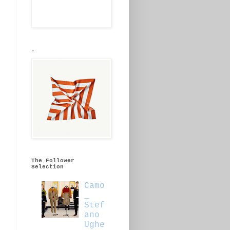
.
The Follower
Selection
Camo
_
Stef
ano
Ughe