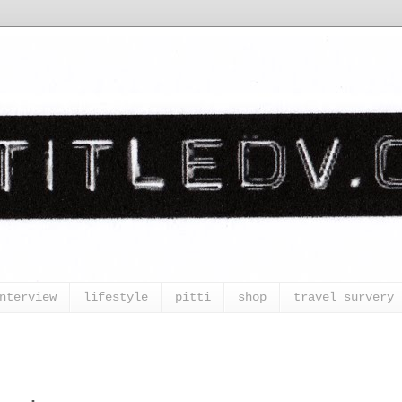
nterview
lifestyle
pitti
shop
travel survery