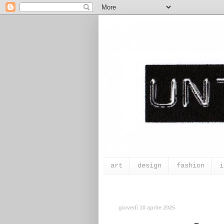
art
design
fashion
i
giovedì 10 aprile 2025