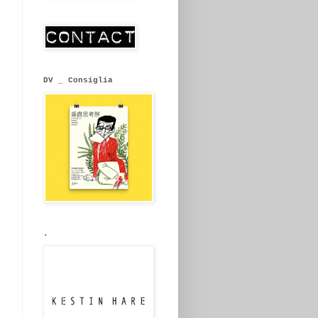
DV _ Consiglia
.