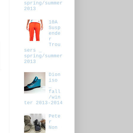
spring/summer
2013
10A
Susp
ende
r
Trou
sers _
spring/summer
2013
Dion
iso
_
fall
/win
ter 2013-2014
Pete
r
Non