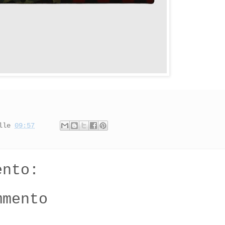
lle
09:57
ento:
mmento