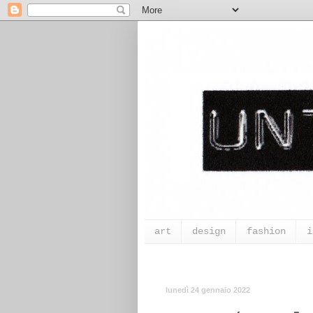
art
design
fashion
i
lunedì 24 gennaio 2022