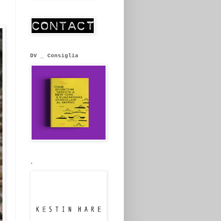
DV _ Consiglia
.