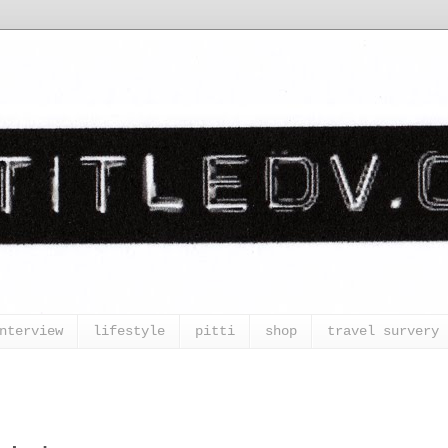
nterview
lifestyle
pitti
shop
travel survery