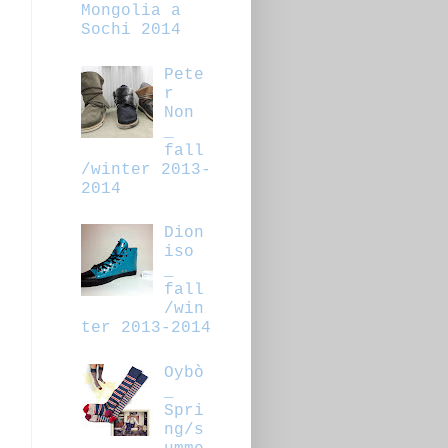
Mongolia a
Sochi 2014
Pete
r
Non
_
fall
/winter 2013-
2014
Dion
iso
_
fall
/win
ter 2013-2014
Oybò
_
Spri
ng/s