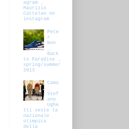
agram _
Maurizio
Cattelan on
instagram
Pete
r
Non
_
Back
to Paradise _
spring/summer
2013
Camo
_
Stef
ano
Ughe
tti veste la
nazionale
olimpica
della