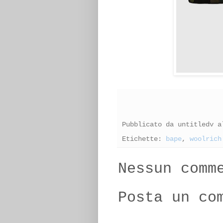
Pubblicato da
untitledv
a
Etichette:
bape
,
woolrich
Nessun comm
Posta un co