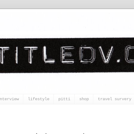
nterview
lifestyle
pitti
shop
travel survery