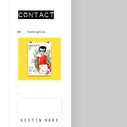
DV _ Consiglia
.