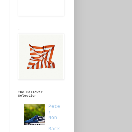
.
The Follower
Selection
Pete
r
Non
_
Back