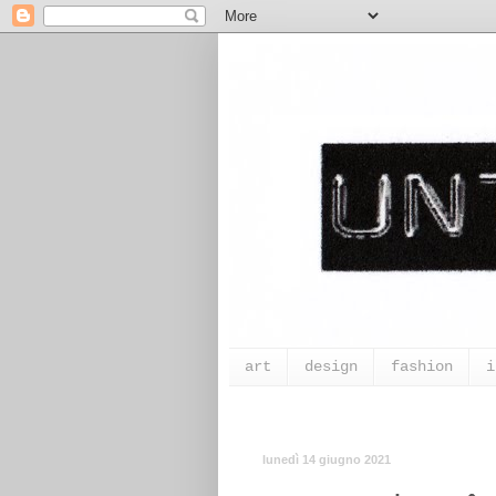
art
design
fashion
i
lunedì 14 giugno 2021