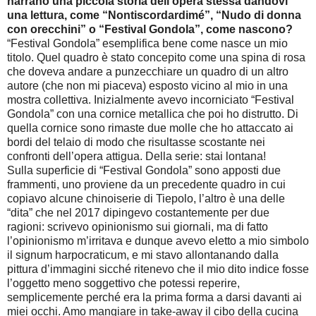
narrano una piccola storia dell'opera stessa dandovi
una lettura, come “Nontiscordardimé”, “Nudo di donna
con orecchini” o “Festival Gondola”, come nascono?
“Festival Gondola” esemplifica bene come nasce un mio
titolo. Quel quadro è stato concepito come una spina di rosa
che doveva andare a punzecchiare un quadro di un altro
autore (che non mi piaceva) esposto vicino al mio in una
mostra collettiva. Inizialmente avevo incorniciato “Festival
Gondola” con una cornice metallica che poi ho distrutto. Di
quella cornice sono rimaste due molle che ho attaccato ai
bordi del telaio di modo che risultasse scostante nei
confronti dell’opera attigua. Della serie: stai lontana!
Sulla superficie di “Festival Gondola” sono apposti due
frammenti, uno proviene da un precedente quadro in cui
copiavo alcune chinoiserie di Tiepolo, l’altro è una delle
“dita” che nel 2017 dipingevo costantemente per due
ragioni: scrivevo opinionismo sui giornali, ma di fatto
l’opinionismo m’irritava e dunque avevo eletto a mio simbolo
il signum harpocraticum, e mi stavo allontanando dalla
pittura d’immagini sicché ritenevo che il mio dito indice fosse
l’oggetto meno soggettivo che potessi reperire,
semplicemente perché era la prima forma a darsi davanti ai
miei occhi. Amo mangiare in take-away il cibo della cucina