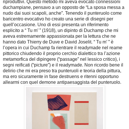
riproduttivi. Questo metodo mi aveva evocato connessioni
duchampiane, pensavo a un opposto de “La sposa messa a
nudo dai suoi scapoli, anche”. Tenendo il punteruolo come
baricentro evocativo ho creato una serie di disegni per
quell’occasione. Uno di essi presenta un riferimento
esplicito a “ Tu m’ ” (1918), un dipinto di Duchamp che mi
aveva estremamente appassionata per la lettura che ne
hanno dato Thierry de Duve e David Joselit. “ Tu m’ ” è
l’opera in cui Duchamp fa rientrare il readymade nel reame
pittorico chiudendo il proprio cerchio dialettico tra l’azione
metamorfica del dipingere (“passage” nel lessico critico), i
segni reificati (“picture”) e il readymade. Non ricordo bene il
delirio che mi era preso tra punteruoli e teoria della pittura,
ma ero sicuramente in fase destruens e ritenni opportuno
allearmi con quel demone antipaesaggista del punteruolo.