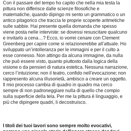
Con il passare del tempo ho capito che nella mia testa la
pittura non differisce dalle scienze filosofiche e
matematiche, quando dipingo mi sento un grammatico o un
antico pitagorico che traccia le proprie scoperte aritmetiche
sulle sabbie. Hai presente quella domanda che spesso
viene posta nelle interviste: se dovessi resuscitare qualcuno
e invitarlo a cena…? Ecco, io vorrei cenare con Clement
Greenberg per capire come si relazionerebbe all'attuale. Ho
sviluppato un’intolleranza per le immagini e per il culto a
esse connesso. Non attingo da alcuna immagine, da nulla
che può essere visto, quanto piuttosto dalla logica della
visione o da pensieri di natura estetica. Nessuna narrazione,
cerco l’intuizione; non il teatro, confido nell'evocazione; non
rappresento alcuna illusorietà, ambisco a creare un oggetto.
Il mio processo cambia di quadro in quadro ma cerco
sempre di non padroneggiare nulla di quello che compio
sulla superficie della tela. Per me la pittura è linguaggio, e
più che dipingere quadri, li decostruisco.
I titoli dei tuoi lavori sono sempre molto evocativi,