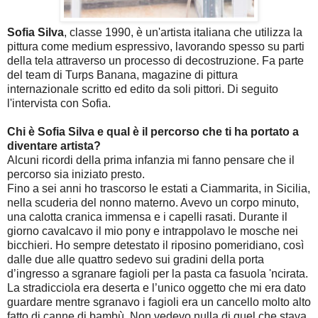
Sofia Silva
, classe 1990, è un'artista italiana che utilizza la
pittura come medium espressivo, lavorando spesso su parti
della tela attraverso un processo di decostruzione. Fa parte
del team di Turps Banana, magazine di pittura
internazionale scritto ed edito da soli pittori. Di seguito
l'intervista con Sofia.
Chi è Sofia Silva e qual è il percorso che ti ha portato a
diventare artista?
Alcuni ricordi della prima infanzia mi fanno pensare che il
percorso sia iniziato presto.
Fino a sei anni ho trascorso le estati a Ciammarita, in Sicilia,
nella scuderia del nonno materno. Avevo un corpo minuto,
una calotta cranica immensa e i capelli rasati. Durante il
giorno cavalcavo il mio pony e intrappolavo le mosche nei
bicchieri. Ho sempre detestato il riposino pomeridiano, così
dalle due alle quattro sedevo sui gradini della porta
d’ingresso a sgranare fagioli per la pasta ca fasuola 'ncirata.
La stradicciola era deserta e l’unico oggetto che mi era dato
guardare mentre sgranavo i fagioli era un cancello molto alto
fatto di canne di bambù. Non vedevo nulla di quel che stava