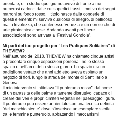
orientale, e in studio quel giorno avevo di fronte a me
numerosi cartocci dalle cui superfici trassi il motivo dei segni
marroni su fondo rosso. Il titolo nasce dalla congerie di
questi elementi; mi serviva qualcosa di allegro, di bellicoso
ma in frivolezza, che contenesse Venezia e un non so che di
arte pirotecnica cinese. Andando avanti per libere
associazioni sono arrivata a “Festival Gondola”.
Mi parli del tuo progetto per “Les Pratiques Solitaires” di
THEVIEW?
Nell’autunno del 2018, THEVIEW ha chiamato cinque artisti
a presentare cinque esposizioni personali nello stesso
spazio e nell’arco dello stesso giorno. Lo spazio era un
padiglione vetrato che anni addietro aveva ospitato un
negozio di fiori, lungo la strada del monte di Sant’Ilario a
Genova.
Il mio intervento si intitolava “Il punteruolo rosso”, dal nome
di un parassita delle palme altamente distruttivo, capace di
creare dei veri e propri cimiteri vegetali nel paesaggio ligure.
Il punteruolo può essere annientato con una tecnica definita
“del maschio sterile” dove s’inserisce un esemplare sterile
tra le femmine punteruolo, abbattendo i meccanismi