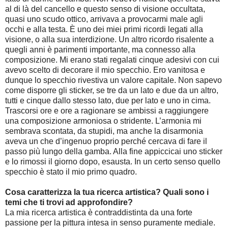
al di là del cancello e questo senso di visione occultata,
quasi uno scudo ottico, arrivava a provocarmi male agli
occhi e alla testa. È uno dei miei primi ricordi legati alla
visione, o alla sua interdizione. Un altro ricordo risalente a
quegli anni è parimenti importante, ma connesso alla
composizione. Mi erano stati regalati cinque adesivi con cui
avevo scelto di decorare il mio specchio. Ero vanitosa e
dunque lo specchio rivestiva un valore capitale. Non sapevo
come disporre gli sticker, se tre da un lato e due da un altro,
tutti e cinque dallo stesso lato, due per lato e uno in cima.
Trascorsi ore e ore a ragionare se ambissi a raggiungere
una composizione armoniosa o stridente. L’armonia mi
sembrava scontata, da stupidi, ma anche la disarmonia
aveva un che d’ingenuo proprio perché cercava di fare il
passo più lungo della gamba. Alla fine appiccicai uno sticker
e lo rimossi il giorno dopo, esausta. In un certo senso quello
specchio è stato il mio primo quadro.
Cosa caratterizza la tua ricerca artistica? Quali sono i
temi che ti trovi ad approfondire?
La mia ricerca artistica è contraddistinta da una forte
passione per la pittura intesa in senso puramente mediale.