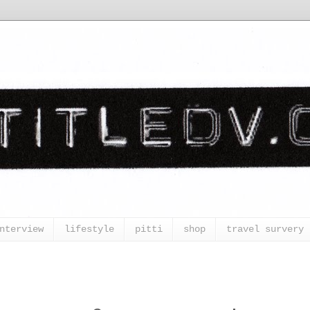
nterview
lifestyle
pitti
shop
travel survery