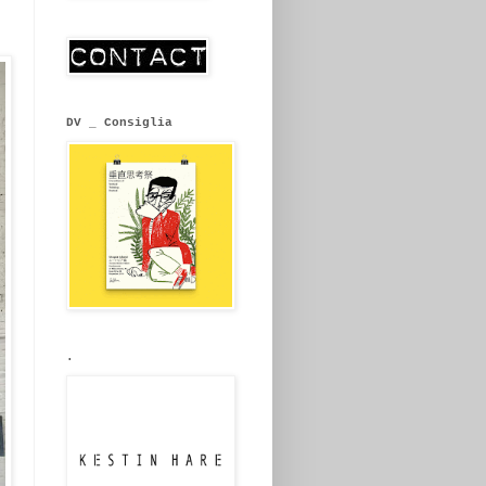
DV _ Consiglia
.