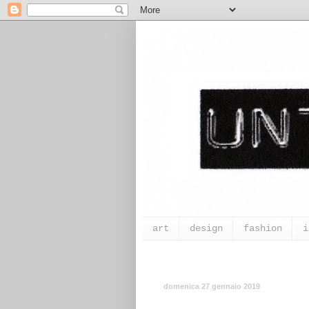
art
design
fashion
i
domenica 27 gennaio 2019