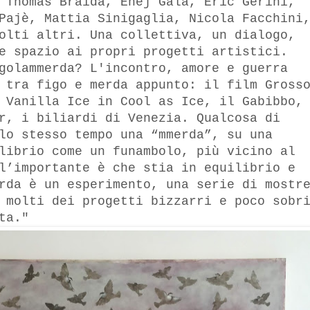
 Thomas Braida, Enej Gala, Eric Gerini,
Pajè, Mattia Sinigaglia, Nicola Facchini
olti altri. Una collettiva, un dialogo,
e spazio ai propri progetti artistici.
golammerda? L'incontro, amore e guerra
 tra figo e merda appunto: il film Gross
 Vanilla Ice in Cool as Ice, il Gabibbo,
r, i biliardi di Venezia. Qualcosa di
lo stesso tempo una “mmerda”, su una
librio come un funambolo, più vicino al
l’importante è che stia in equilibrio e
rda è un esperimento, una serie di mostr
 molti dei progetti bizzarri e poco sobr
ta."