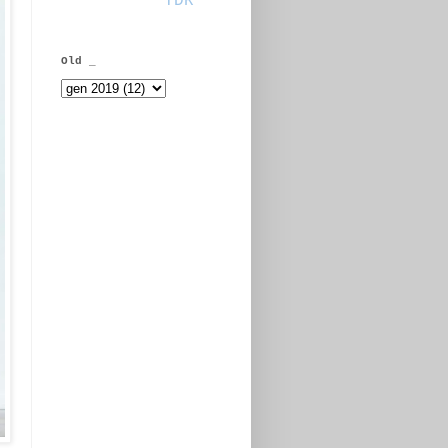
TDR
Old _