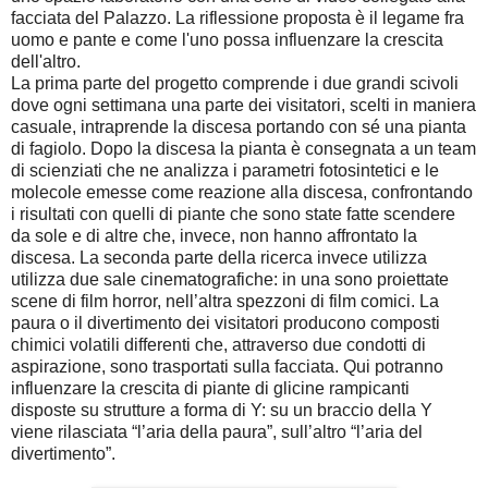
facciata del Palazzo. La riflessione proposta è il legame fra
uomo e pante e come l'uno possa influenzare la crescita
dell'altro.
La prima parte del progetto comprende i due grandi scivoli
dove ogni settimana una parte dei visitatori, scelti in maniera
casuale, intraprende la discesa portando con sé una pianta
di fagiolo. Dopo la discesa la pianta è consegnata a un team
di scienziati che ne analizza i parametri fotosintetici e le
molecole emesse come reazione alla discesa, confrontando
i risultati con quelli di piante che sono state fatte scendere
da sole e di altre che, invece, non hanno affrontato la
discesa. La seconda parte della ricerca invece utilizza
utilizza due sale cinematografiche: in una sono proiettate
scene di film horror, nell’altra spezzoni di film comici. La
paura o il divertimento dei visitatori producono composti
chimici volatili differenti che, attraverso due condotti di
aspirazione, sono trasportati sulla facciata. Qui potranno
influenzare la crescita di piante di glicine rampicanti
disposte su strutture a forma di Y: su un braccio della Y
viene rilasciata “l’aria della paura”, sull’altro “l’aria del
divertimento”.