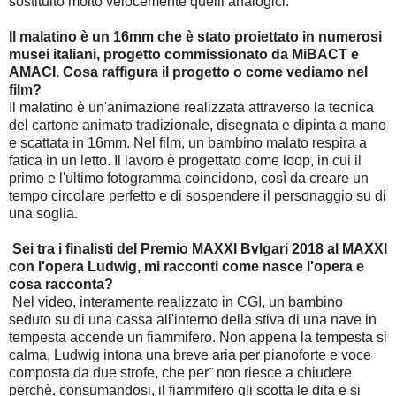
sostituito molto velocemente quelli analogici.
Il malatino è un 16mm che è stato proiettato in numerosi
musei italiani, progetto commissionato da MiBACT e
AMACI. Cosa raffigura il progetto o come vediamo nel
film?
Il malatino è un'animazione realizzata attraverso la tecnica
del cartone animato tradizionale, disegnata e dipinta a mano
e scattata in 16mm. Nel film, un bambino malato respira a
fatica in un letto. Il lavoro è progettato come loop, in cui il
primo e l'ultimo fotogramma coincidono, così da creare un
tempo circolare perfetto e di sospendere il personaggio su di
una soglia.
Sei tra i finalisti del Premio MAXXI Bvlgari 2018 al MAXXI
con l'opera Ludwig, mi racconti come nasce l'opera e
cosa racconta?
Nel video, interamente realizzato in CGI, un bambino
seduto su di una cassa all'interno della stiva di una nave in
tempesta accende un fiammifero. Non appena la tempesta si
calma, Ludwig intona una breve aria per pianoforte e voce
composta da due strofe, che per˜ non riesce a chiudere
perchè, consumandosi, il fiammifero gli scotta le dita e si