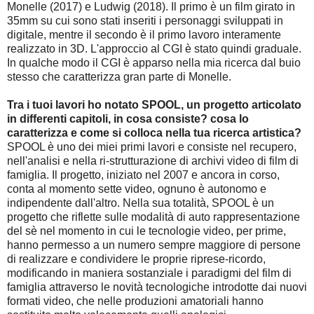
Monelle (2017) e Ludwig (2018). Il primo è un film girato in
35mm su cui sono stati inseriti i personaggi sviluppati in
digitale, mentre il secondo è il primo lavoro interamente
realizzato in 3D. L'approccio al CGI è stato quindi graduale.
In qualche modo il CGI è apparso nella mia ricerca dal buio
stesso che caratterizza gran parte di Monelle.
Tra i tuoi lavori ho notato SPOOL, un progetto articolato
in differenti capitoli, in cosa consiste? cosa lo
caratterizza e come si colloca nella tua ricerca artistica?
SPOOL è uno dei miei primi lavori e consiste nel recupero,
nell'analisi e nella ri-strutturazione di archivi video di film di
famiglia. Il progetto, iniziato nel 2007 e ancora in corso,
conta al momento sette video, ognuno è autonomo e
indipendente dall'altro. Nella sua totalità, SPOOL è un
progetto che riflette sulle modalità di auto rappresentazione
del sè nel momento in cui le tecnologie video, per prime,
hanno permesso a un numero sempre maggiore di persone
di realizzare e condividere le proprie riprese-ricordo,
modificando in maniera sostanziale i paradigmi del film di
famiglia attraverso le novità tecnologiche introdotte dai nuovi
formati video, che nelle produzioni amatoriali hanno