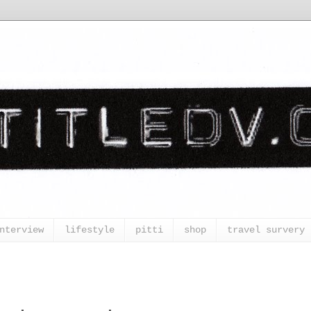
nterview
lifestyle
pitti
shop
travel survery