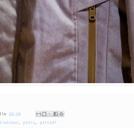
lle
19:16
l/winter
,
pitti
,
pitti87