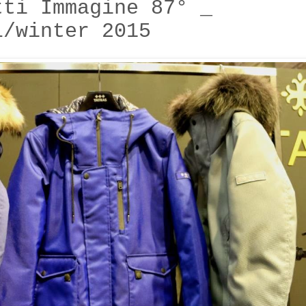
tti Immagine 87° _
l/winter 2015