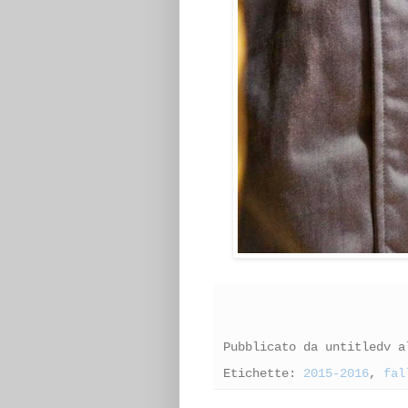
Pubblicato da
untitledv
a
Etichette:
2015-2016
,
fal