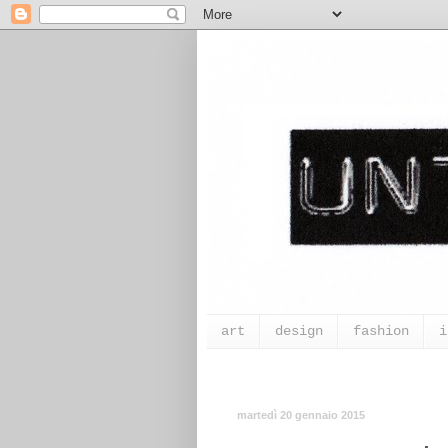
art
design
fashion
i
martedì 20 gennaio 2015