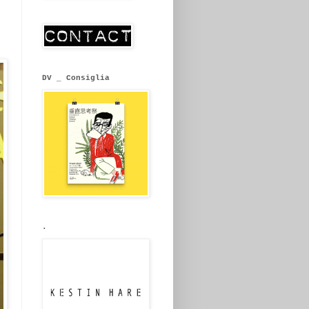
DV _ Consiglia
.