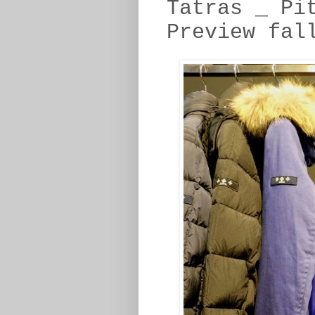
Tatras _ Pi
Preview fal