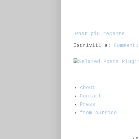
Post più recente
Iscriviti a:
Commenti
About
Contact
Press
from outside