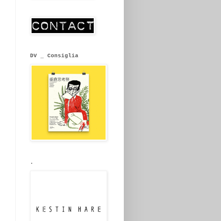
DV _ Consiglia
.