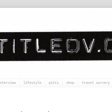
nterview
lifestyle
pitti
shop
travel survery