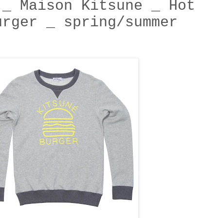
 _ Maison Kitsune _ Hot
urger _ spring/summer