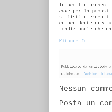
le scritte presenti
have
per la prossim
stilisti emergenti 
ed occidente crea u
tradizionale che dà
Kitsune.fr
Pubblicato da
untitledv
a
Etichette:
fashion
,
kitsu
Nessun comm
Posta un co