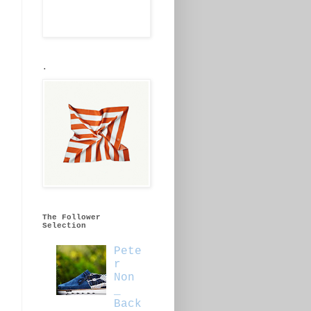
.
The Follower
Selection
Pete
r
Non
_
Back