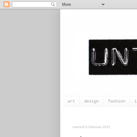
art
design
fashion
i
martedì 5 febbraio 2013