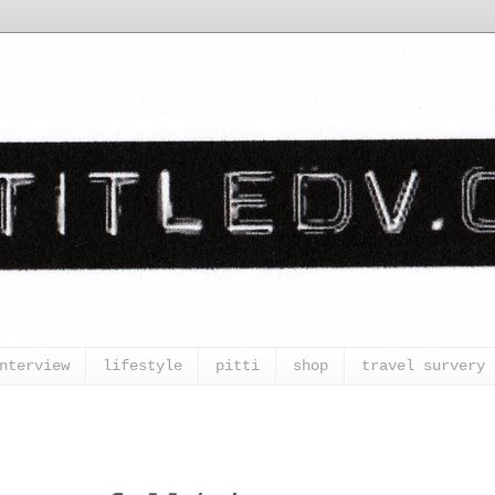
nterview
lifestyle
pitti
shop
travel survery