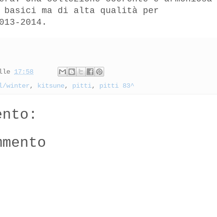
 basici ma di alta qualità per
013-2014.
lle
17:58
l/winter
,
kitsune
,
pitti
,
pitti 83^
ento:
mmento