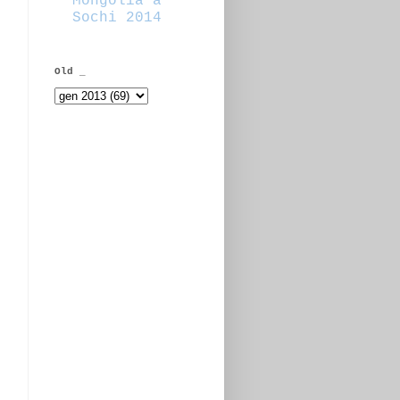
Mongolia a
Sochi 2014
Old _