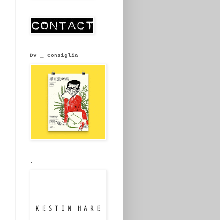
DV _ Consiglia
.