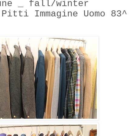
une _ fall/winter
 Pitti Immagine Uomo 83^