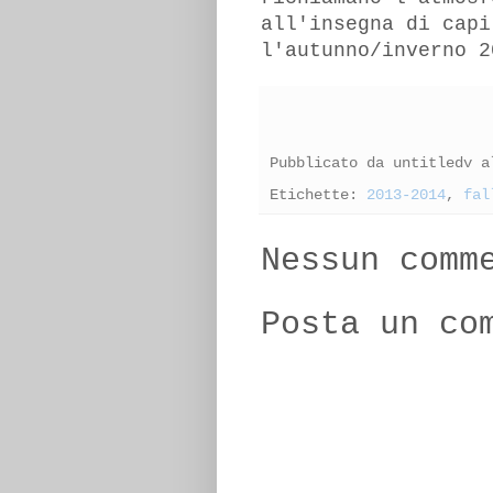
all'insegna di capi
l'autunno/inverno 2
Pubblicato da
untitledv
a
Etichette:
2013-2014
,
fal
Nessun comm
Posta un co