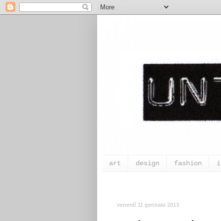
art
design
fashion
i
venerdì 11 gennaio 2013