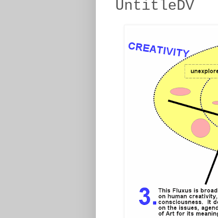
UntitleDV