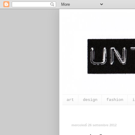
art
design
fashion
i
mercoledì 26 settembre 2012