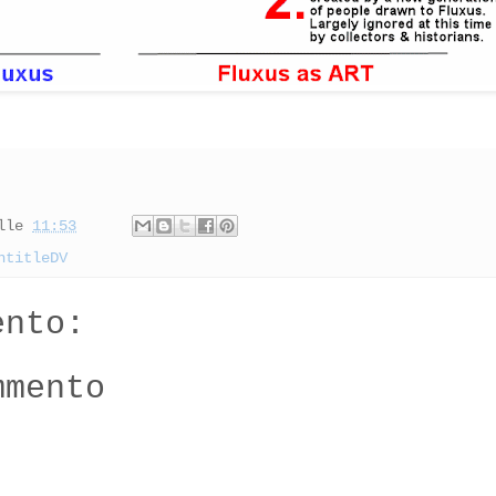
lle
11:53
ntitleDV
ento:
mmento