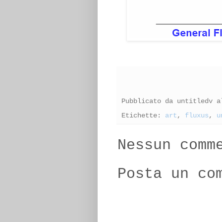
Pubblicato da
untitledv
a
Etichette:
art
,
fluxus
,
u
Nessun comm
Posta un co