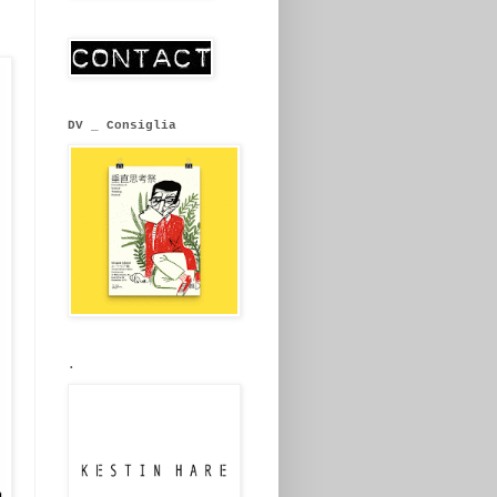
DV _ Consiglia
.