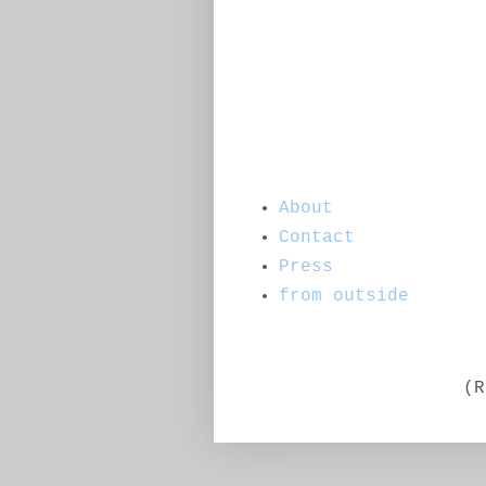
About
Contact
Press
from outside
(R