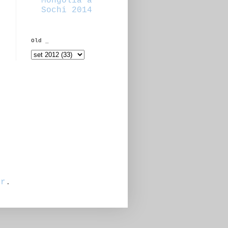
Mongolia a
Sochi 2014
Old _
er
.