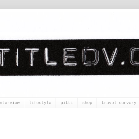
nterview
lifestyle
pitti
shop
travel survery