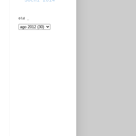
Sochi 2014
Old _