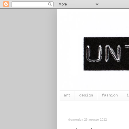
art
design
fashion
i
domenica 26 agosto 2012