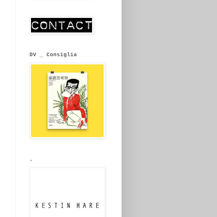
DV _ Consiglia
.