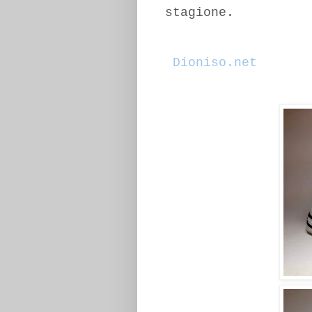
stagione.
Dioniso.net