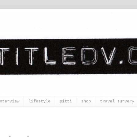
nterview
lifestyle
pitti
shop
travel survery