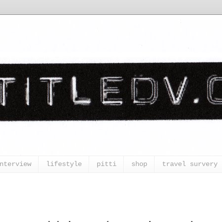
nterview
lifestyle
pitti
shop
travel survery