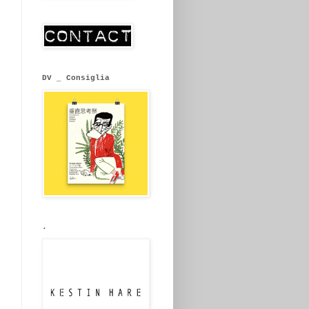
DV _ Consiglia
.