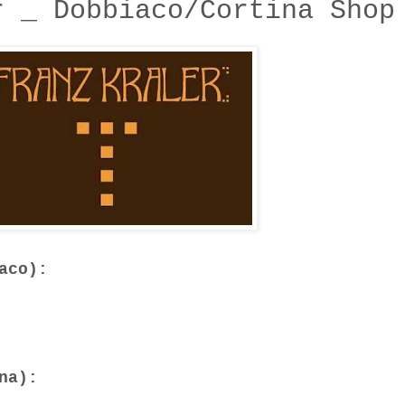
r _ Dobbiaco/Cortina Shop
aco):
na):