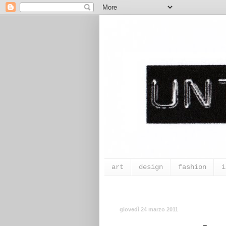
art
design
fashion
i
giovedì 24 marzo 2011