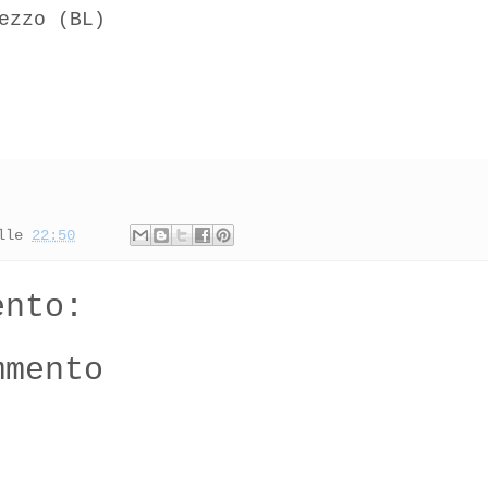
ezzo (BL)
lle
22:50
ento:
mmento