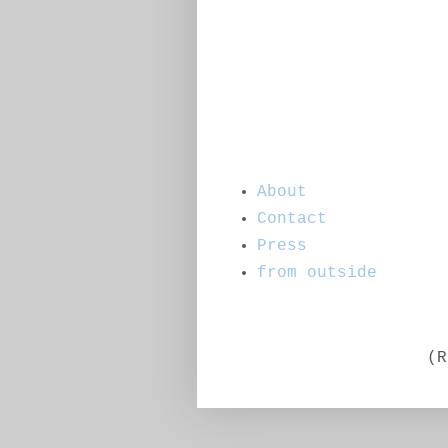
About
Contact
Press
from outside
(R