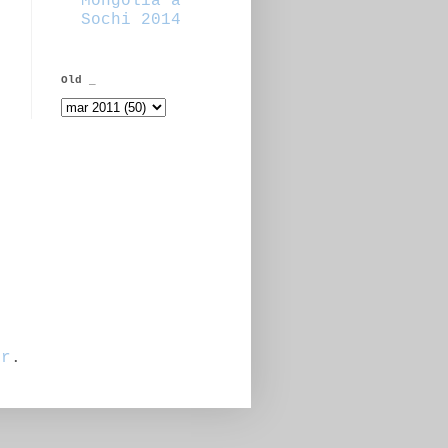
Mongolia a
Sochi 2014
Old _
er
.