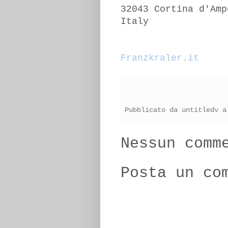
32043 Cortina d'Amp
Italy
Franzkraler.it
Pubblicato da
untitledv
a
Nessun comm
Posta un co