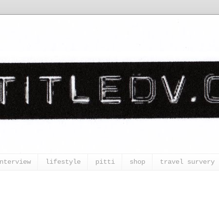
nterview
lifestyle
pitti
shop
travel survery