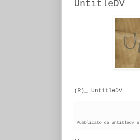
UntitleDV
(R)_ UntitleDV
Pubblicato da
untitledv
a