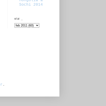
Mongolia a
Sochi 2014
Old _
er
.