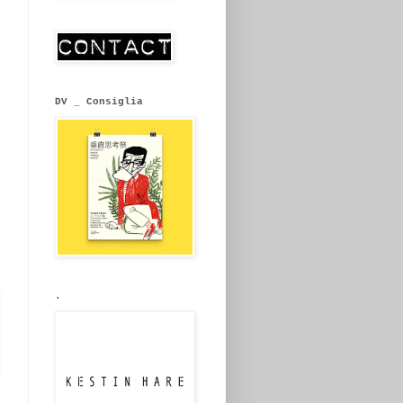
DV _ Consiglia
.