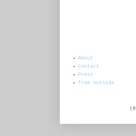
About
Contact
Press
from outside
(R