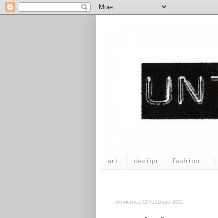
art
design
fashion
i
domenica 13 febbraio 2011