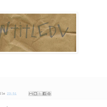
lle
23:51