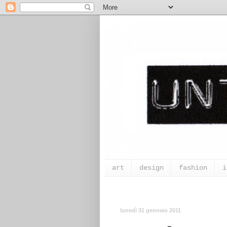
art
design
fashion
i
lunedì 31 gennaio 2011