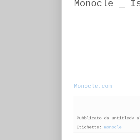
Monocle _ I
Monocle.com
Pubblicato da
untitledv
a
Etichette:
monocle