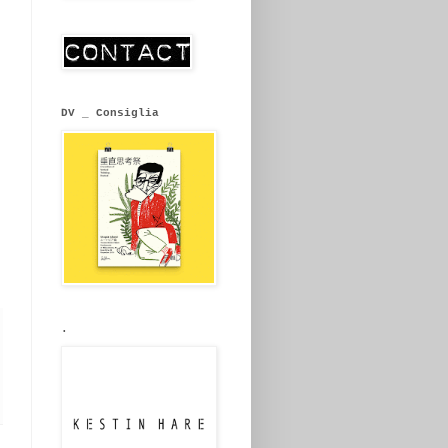
DV _ Consiglia
.