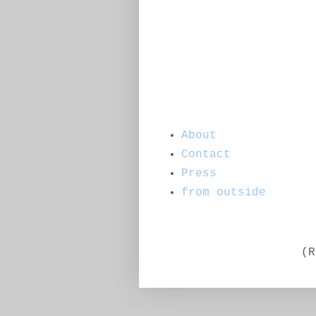
About
Contact
Press
from outside
(R