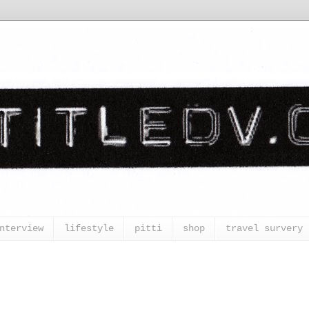
nterview
lifestyle
pitti
shop
travel survery