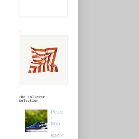
.
The Follower
Selection
Pete
r
Non
_
Back