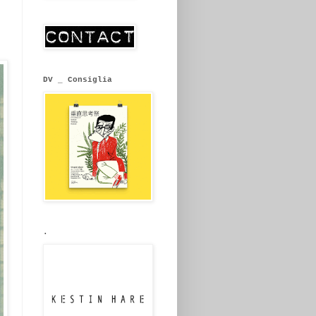
DV _ Consiglia
.