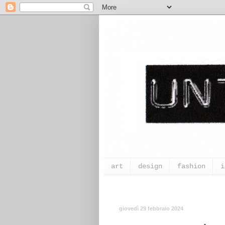
art
design
fashion
i
giovedì 29 febbraio 2024