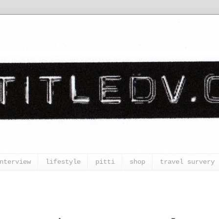
nterview
lifestyle
pitti
shop
travel survery