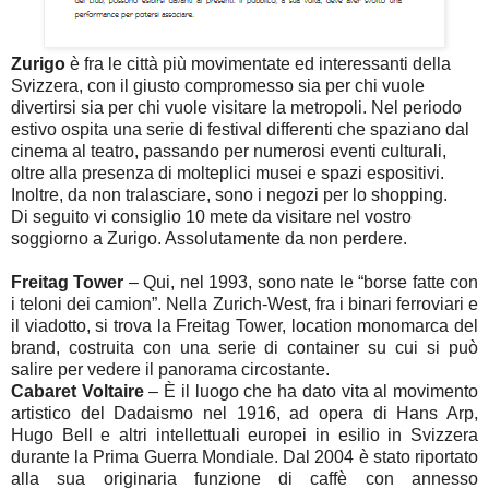
Zurigo
è fra le città più movimentate ed interessanti della
Svizzera, con il giusto compromesso sia per chi vuole
divertirsi sia per chi vuole visitare la metropoli. Nel periodo
estivo ospita una serie di festival differenti che spaziano dal
cinema al teatro, passando per numerosi eventi culturali,
oltre alla presenza di molteplici musei e spazi espositivi.
Inoltre, da non tralasciare, sono i negozi per lo shopping.
Di seguito vi consiglio 10 mete da visitare nel vostro
soggiorno a Zurigo. Assolutamente da non perdere.
Freitag Tower
– Qui, nel 1993, sono nate le “borse fatte con
i teloni dei camion”. Nella Zurich-West, fra i binari ferroviari e
il viadotto, si trova la Freitag Tower, location monomarca del
brand, costruita con una serie di container su cui si può
salire per vedere il panorama circostante.
Cabaret Voltaire
– È il luogo che ha dato vita al movimento
artistico del Dadaismo nel 1916, ad opera di Hans Arp,
Hugo Bell e altri intellettuali europei in esilio in Svizzera
durante la Prima Guerra Mondiale. Dal 2004 è stato riportato
alla sua originaria funzione di caffè con annesso