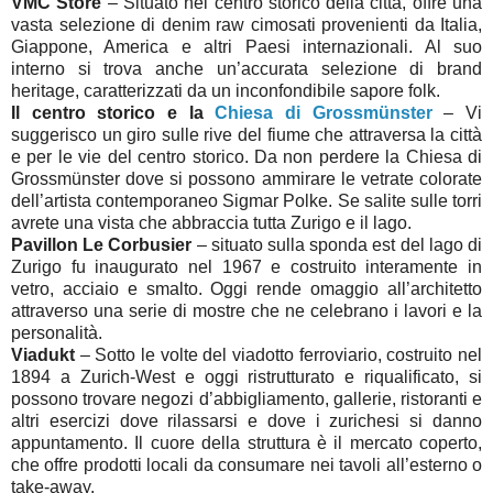
VMC
Store
– Situato nel centro storico della città, offre una
vasta selezione di denim raw cimosati provenienti da Italia,
Giappone, America e altri Paesi internazionali. Al suo
interno si trova anche un’accurata selezione di brand
heritage, caratterizzati da un inconfondibile sapore folk.
Il centro storico e la
Chiesa di Grossmünster
– Vi
suggerisco un giro sulle rive del fiume che attraversa la città
e per le vie del centro storico. Da non perdere la Chiesa di
Grossmünster dove si possono ammirare le vetrate colorate
dell’artista contemporaneo Sigmar Polke. Se salite sulle torri
avrete una vista che abbraccia tutta Zurigo e il lago.
Pavillon Le Corbusier
– situato sulla sponda est del lago di
Zurigo fu inaugurato nel 1967 e costruito interamente in
vetro, acciaio e smalto. Oggi rende omaggio all’architetto
attraverso una serie di mostre che ne celebrano i lavori e la
personalità.
Viadukt
– Sotto le volte del viadotto ferroviario, costruito nel
1894 a Zurich-West e oggi ristrutturato e riqualificato, si
possono trovare negozi d’abbigliamento, gallerie, ristoranti e
altri esercizi dove rilassarsi e dove i zurichesi si danno
appuntamento. Il cuore della struttura è il mercato coperto,
che offre prodotti locali da consumare nei tavoli all’esterno o
take-away.