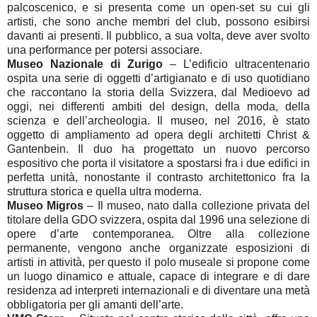
palcoscenico, e si presenta come un open-set su cui gli
artisti, che sono anche membri del club, possono esibirsi
davanti ai presenti. Il pubblico, a sua volta, deve aver svolto
una performance per potersi associare.
Museo Nazionale di Zurigo
– L’edificio ultracentenario
ospita una serie di oggetti d’artigianato e di uso quotidiano
che raccontano la storia della Svizzera, dal Medioevo ad
oggi, nei differenti ambiti del design, della moda, della
scienza e dell’archeologia. Il museo, nel 2016, è stato
oggetto di ampliamento ad opera degli architetti Christ &
Gantenbein. Il duo ha progettato un nuovo percorso
espositivo che porta il visitatore a spostarsi fra i due edifici in
perfetta unità, nonostante il contrasto architettonico fra la
struttura storica e quella ultra moderna.
Museo Migros
– Il museo, nato dalla collezione privata del
titolare della GDO svizzera, ospita dal 1996 una selezione di
opere d’arte contemporanea. Oltre alla collezione
permanente, vengono anche organizzate esposizioni di
artisti in attività, per questo il polo museale si propone come
un luogo dinamico e attuale, capace di integrare e di dare
residenza ad interpreti internazionali e di diventare una metà
obbligatoria per gli amanti dell’arte.