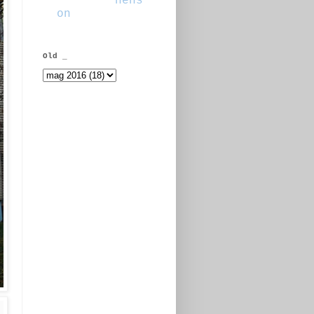
hens
on
Old _