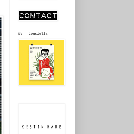
DV _ Consiglia
.