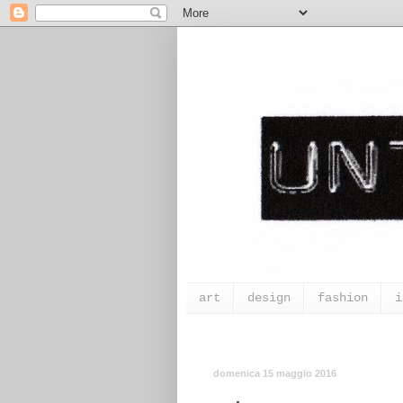
art
design
fashion
i
domenica 15 maggio 2016