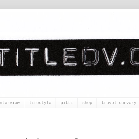
nterview
lifestyle
pitti
shop
travel survery