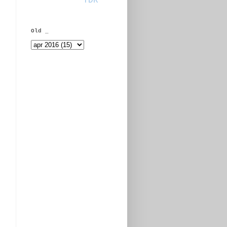
TDR
i
Old _
o
i
e