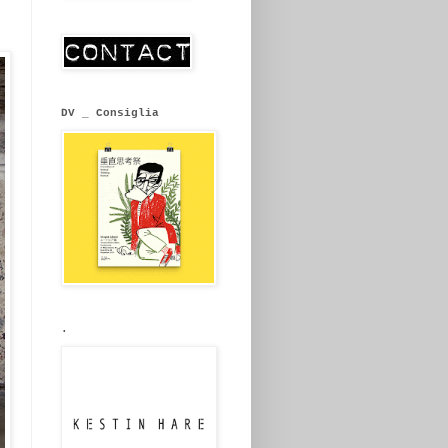
DV _ Consiglia
.