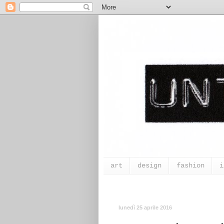
art
design
fashion
i
lunedì 25 aprile 2016