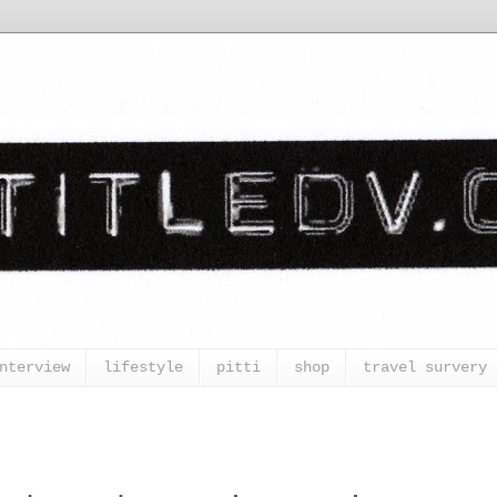
nterview
lifestyle
pitti
shop
travel survery