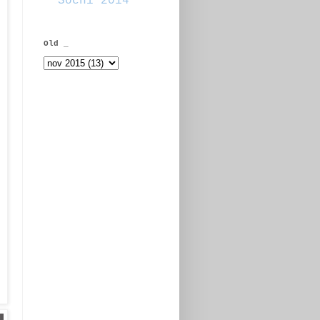
Sochi 2014
Old _