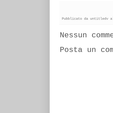
Pubblicato da
untitledv
a
Nessun comm
Posta un co