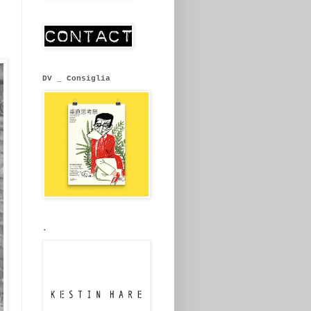
DV _ Consiglia
.