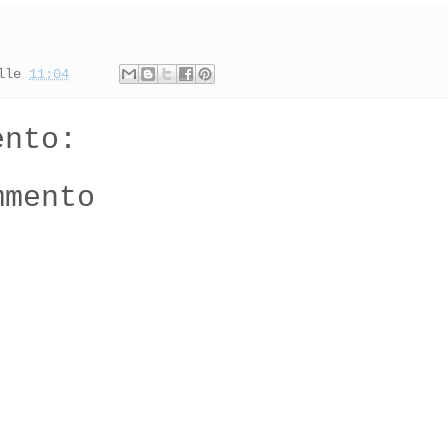
lle
11:04
ento:
mmento