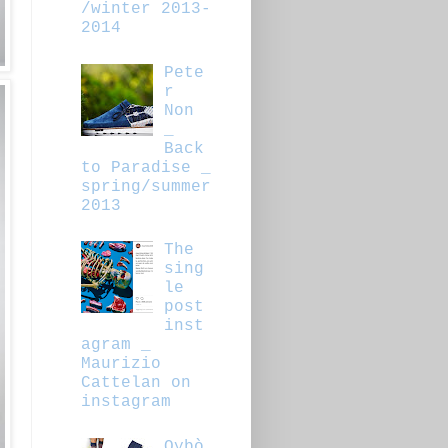
/winter 2013-
2014
Pete
r
Non
_
Back
to Paradise _
spring/summer
2013
The
sing
le
post
inst
agram _
Maurizio
Cattelan on
instagram
Oybò