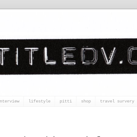
nterview
lifestyle
pitti
shop
travel survery