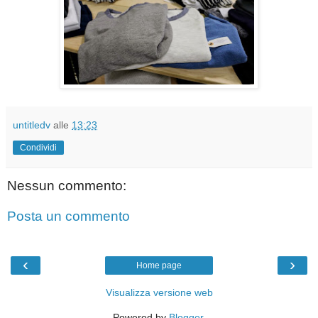
untitledv
alle
13:23
Condividi
Nessun commento:
Posta un commento
‹
›
Home page
Visualizza versione web
Powered by
Blogger
.