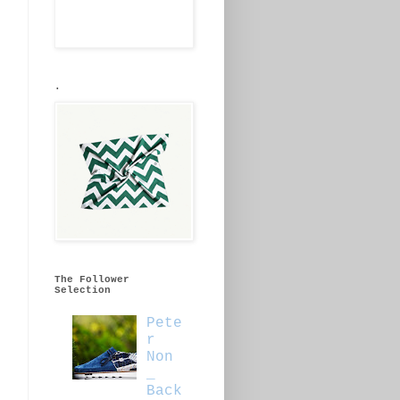
.
The Follower
Selection
Pete
r
Non
_
Back