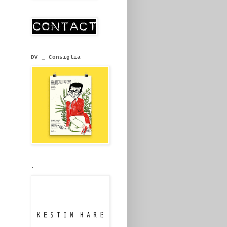
DV _ Consiglia
.