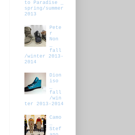
to Paradise _
spring/summer
2013
Pete
r
Non
_
fall
/winter 2013-
2014
Dion
iso
,
_
fall
/win
ter 2013-2014
Camo
_
Stef
ano