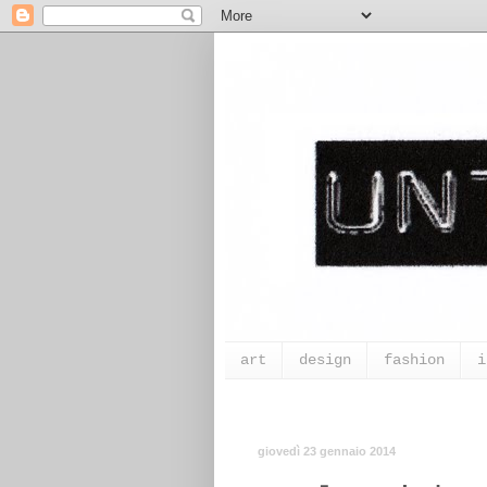
art
design
fashion
i
giovedì 23 gennaio 2014