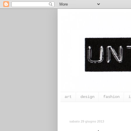
art
design
fashion
i
sabato 29 giugno 2013