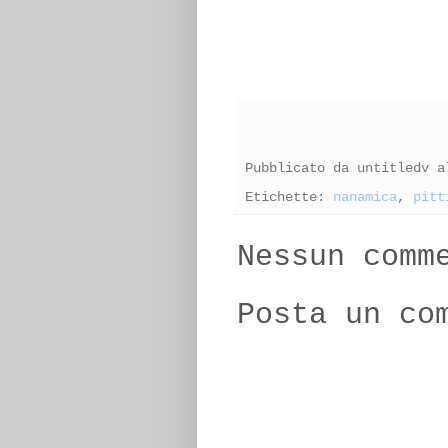
Pubblicato da
untitledv
a
Etichette:
nanamica
,
pitt
Nessun comm
Posta un co