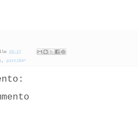
lle
15:17
i
,
pitti84^
ento:
mmento