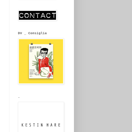
DV _ Consiglia
.