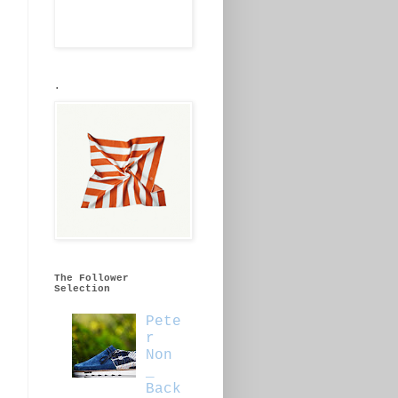
.
i
The Follower
Selection
u
Pete
r
Non
l
_
Back