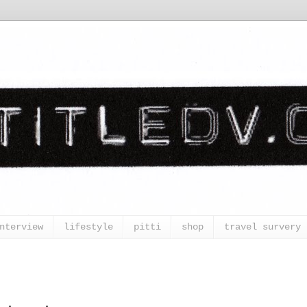
nterview
lifestyle
pitti
shop
travel survery