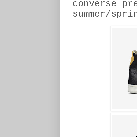
converse pr
summer/spri