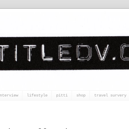
nterview
lifestyle
pitti
shop
travel survery