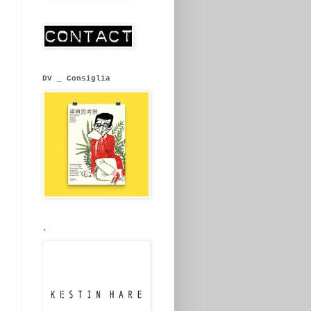
DV _ Consiglia
.