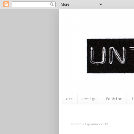
art
design
fashion
i
sabato 21 gennaio 2012