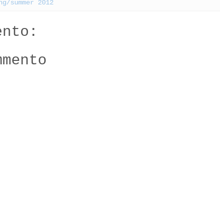
ng/summer 2012
ento:
mmento