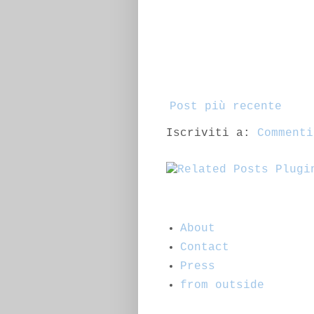
Post più recente
Iscriviti a:
Commenti
About
Contact
Press
from outside