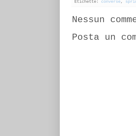
Etichette:
converse
,
spri
Nessun comm
Posta un co