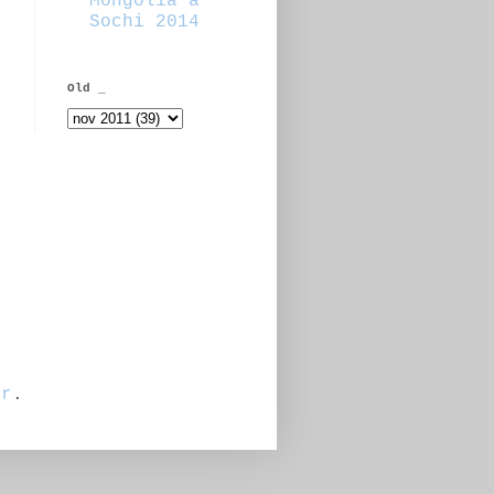
Mongolia a
Sochi 2014
Old _
er
.