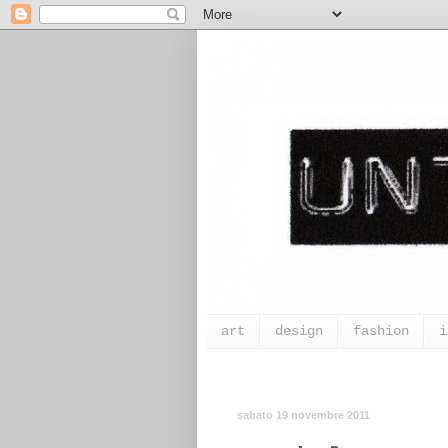
art
design
fashion
i
sabato 19 novembre 2011