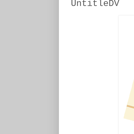
UntitleDV