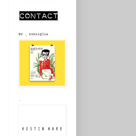
DV _ Consiglia
.