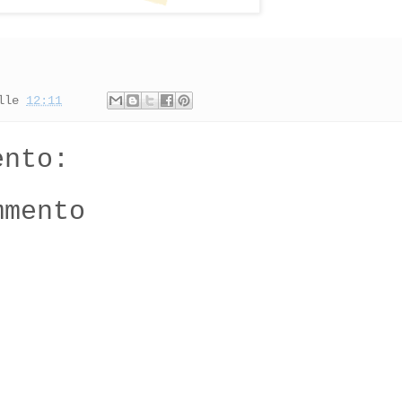
lle
12:11
ento:
mmento