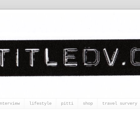
nterview
lifestyle
pitti
shop
travel survery