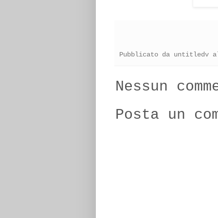
Pubblicato da
untitledv
a
Nessun comm
Posta un co