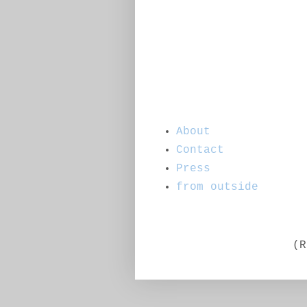
About
Contact
Press
from outside
(R